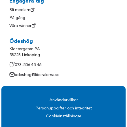
Engagera dig
Bli medlem
På gång
Våra vänner
Ödeshög
Klostergatan 9A
58223 Linköping
073-506 45 46
odeshog@liberalerna.se
Användarvillkor
Personuppgifter och integritet
Cookieinställningar