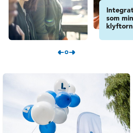
Integrat
som min
klyftor